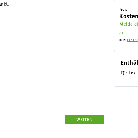
änkt.
Preis
Kosten
Melde di
an
oder
EINL
Enthäl
1 Lekt
WEITER