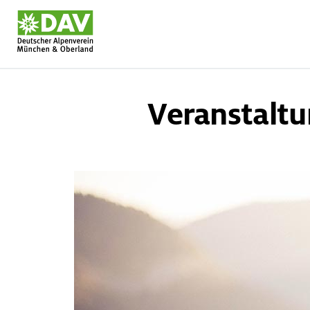
DAV München & Oberland E-Lear
Skip
to
Veranstaltu
content