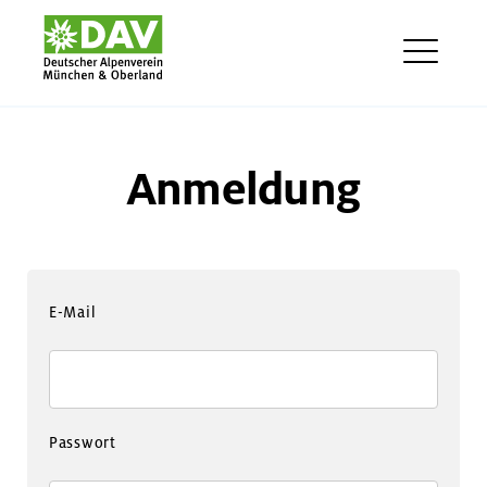
Skip
DAV München & Oberland E-
to
Learning
content
ME
Anmeldung
E-Mail
Passwort